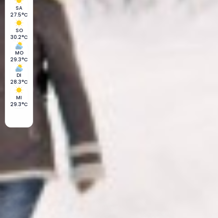
SA
27.5°C
SO
30.2°C
MO
29.3°C
DI
28.3°C
MI
29.3°C