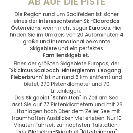
AB AUF DIE PISTE
Die Region rund um Saalfelden ist sicher
eines der
interessantesten Ski-Eldorados
Österreichs,
wenn nicht sogar
Europas
. Hier
finden Sie im Umkreis von 20 Autominuten
4
große und international bekannte
Skigebiete
und ein perfektes
Familienskigebiet.
Eines der größten Skigebiete Europas, der
"
Skicircus Saalbach-Hinterglemm-Leogang-
Fieberbrunn
" ist nur rund 6 km entfernt und
bietet 270 Pistenkilometer und 70
Liftanlagen.
Das
Skigebiet "Schmitten"
in Zell am See
lässt Sie auf 77 Pistenkilometern und mit 28
Liftanlagen hoch über dem Zeller See mit
traumhaften Ausblicken viel erleben. Nur 10
Minuten Fahrzeit zur nächsten Talstation.
Das
Gletscher-Skigebiet "Kitzsteinhorn"