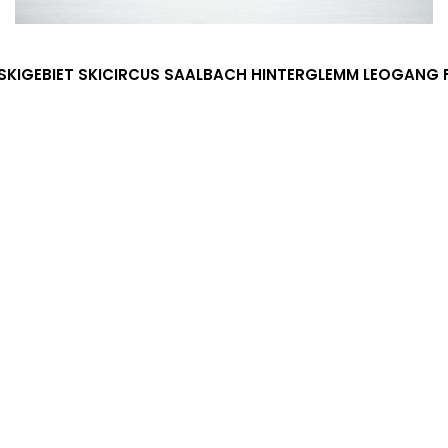
SKIGEBIET SKICIRCUS SAALBACH HINTERGLEMM LEOGANG 
Der " Skicircus Saalbach-Hinterglemm-Leogang-
Fieberbrunn" mit seinen erstaunlichen 270 Pistenkilometern
ist das größte zusammenhängende Skigebiet Österreichs und
eines der größten
MEHR ERFAHREN