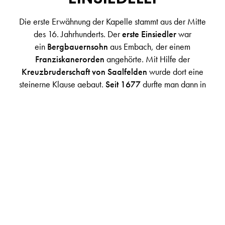
Die erste Erwähnung der Kapelle stammt aus der Mitte
des 16. Jahrhunderts. Der
erste Einsiedler
war
ein
Bergbauernsohn
aus Embach, der einem
Franziskanerorden
angehörte. Mit Hilfe der
Kreuzbruderschaft von Saalfelden
wurde dort eine
steinerne Klause gebaut.
Seit 1677
durfte man dann in
der
Kapelle
die
heilige Messe feiern
. 35 Jahre lebte er
in der Klause. Dann, so wird erzählt, habe er ein
"verbotenes Buch" gelesen, was eine schwere Betrübnis
in seinem Herze verursachte und ihn dazu brachte, mit
einem Sprung aus dem Fenster eines Hauses sein Leben
zu beenden.
Mit einer kleinen Unterbrechung sind seit dieser Zeit
immer Eremiten am Saalfeldener Palfen gewesen. Auch
in diesem Sommer treffen Sie wieder einen "Einsiedler"
dort an.