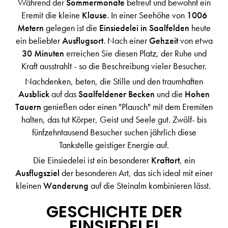
Während der
Sommermonate
betreut und bewohnt ein
Eremit die kleine
Klause
. In einer Seehöhe von
1006
Metern
gelegen ist die
Einsiedelei in Saalfelden
heute
ein beliebter
Ausflugsort
. Nach einer
Gehzeit
von etwa
30 Minuten
erreichen Sie diesen Platz, der Ruhe und
Kraft ausstrahlt - so die Beschreibung vieler Besucher.
Nachdenken, beten, die Stille und den traumhaften
Ausblick
auf das
Saalfeldener Becken
und die
Hohen
Tauern
genießen oder einen "Plausch" mit dem Eremiten
halten, das tut Körper, Geist und Seele gut. Zwölf- bis
fünfzehntausend Besucher suchen jährlich diese
Tankstelle geistiger Energie auf.
Die Einsiedelei ist ein besonderer
Kraftort
, ein
Ausflugsziel
der besonderen Art, das sich ideal mit einer
kleinen
Wanderung
auf die Steinalm kombinieren lässt.
GESCHICHTE DER
EINSIEDELEI