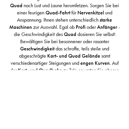
Quad
nach Lust und Laune herumfetzen. Sorgen Sie bei
einer feurigen
Quad-Fahrt
für
Nervenkitzel
und
Anspannung. Ihnen stehen unterschiedlich
starke
Maschinen
zur Auswahl. Egal ob
Profi
oder
Anfänger
-
die Geschwindigkeit des
Quad
dosieren Sie selbst!
Bewältigen Sie bei besonnener oder rasanter
Geschwindigkeit
das schroffe, teils steile und
abgeschrägte
Kart- und Quad
Gelände
samt
verschiedenartiger Steigungen und
engen Kurven
. Auf
der
Kart- und Quadbahn
zu Tale erwarten Sie ebenso
knackige
Kurven
und unterschiedliche Obstacles.
Bei der
geführten Quad-Tour
geht es ab ins
freie
Gelände
, wo es einige wichtige Punkte zu beachten gilt.
Ihr
Guide
klärt Sie vor und während der
Tour
über
Beachtenswertes auf. Eine unvergessliche Fahrt, die
geradewegs in den angrenzenden
Wald
führt.