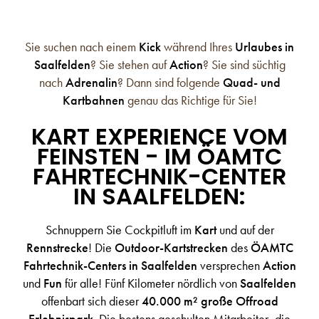
Sie suchen nach einem
Kick
während Ihres
Urlaubes in
Saalfelden
? Sie stehen auf
Action
? Sie sind süchtig
nach
Adrenalin
? Dann sind folgende
Quad- und
Kartbahnen
genau das Richtige für Sie!
KART EXPERIENCE VOM
FEINSTEN - IM ÖAMTC
FAHRTECHNIK-CENTER
IN SAALFELDEN:
Schnuppern Sie Cockpitluft im
Kart
und auf der
Rennstrecke
! Die
Outdoor-Kartstrecken
des
ÖAMTC
Fahrtechnik-Centers in Saalfelden
versprechen
Action
und
Fun
für alle! Fünf Kilometer nördlich von
Saalfelden
offenbart sich dieser
40.000 m² große Offroad
Erlebnispark
. Die bestens geschulten Mitarbeiter, die