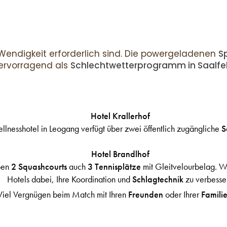
endigkeit erforderlich sind. Die powergeladenen
S
ervorragend als
Schlechtwetterprogramm in Saalf
Hotel Krallerhof
llnesshotel in Leogang verfügt über zwei öffentlich zugängliche
S
Hotel Brandlhof
ben
2
Squashcourts
auch
3
Tennisplätze
mit Gleitvelourbelag. W
Hotels dabei, Ihre Koordination und
Schlagtechnik
zu verbesse
Viel Vergnügen beim Match mit Ihren
Freunden
oder Ihrer
Famili