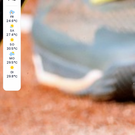
FR
24.6°C
SA
27.4°C
SO
30.5°C
MO
29.5°C
DI
29.8°C