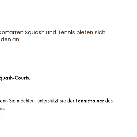
portarten Squash
und
Tennis
bieten sich
elden
an.
quash-Courts.
enn Sie möchten, unterstützt Sie der
Tennistrainer
des
rn.
e
!