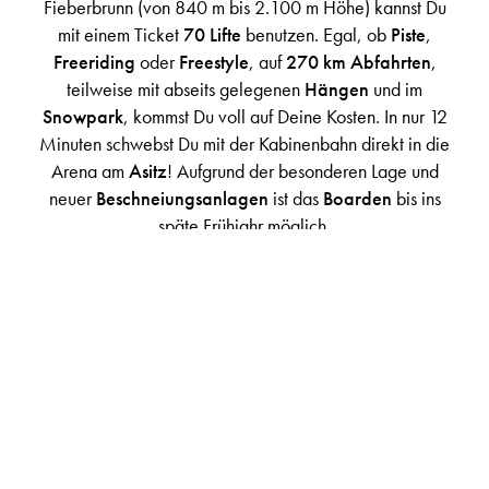
Fieberbrunn (von 840 m bis 2.100 m Höhe) kannst Du
mit einem Ticket
70 Lifte
benutzen. Egal, ob
Piste
,
Freeriding
oder
Freestyle
, auf
270 km Abfahrten
,
teilweise mit abseits gelegenen
Hängen
und im
Snowpark
, kommst Du voll auf Deine Kosten. In nur 12
Minuten schwebst Du mit der Kabinenbahn direkt in die
Arena am
Asitz
! Aufgrund der besonderen Lage und
neuer
Beschneiungsanlagen
ist das
Boarden
bis ins
späte Frühjahr möglich.
EASY
Jump-Boarder X
2x Banks Bumps and Style Roller
Rainbow Rail 5 m
Kinked Box 2 m,
3 m Bumps
MEDIUM