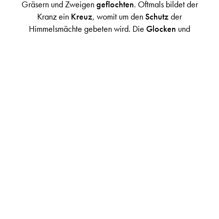
Gräsern und Zweigen
geflochten
. Oftmals bildet der
Kranz ein
Kreuz
, womit um den
Schutz
der
Himmelsmächte gebeten wird. Die
Glocken
und
Spiegel
, welche am Kranz angebracht sind, sollen
böse
Dämonen und
Geister fernhalten
.
Die
Almabtriebe
werden von abwechslungsreichen
Rahmenprogrammen
wie
Tanz- oder
Musikdarbietungen
,
Kinderprogrammen
,
lustigem
Kuhroulette
etc. begleitet. Ein besonderer
Leckerbissen sind die
heimischen Köstlichkeiten
, die
von den
Bäuerinnen
vor Ort frisch zubereitet werden
und Ihren Gaumen garantiert erfreuen. Inmitten der
traumhaften Landschaft der österreichischen Alpen bei
frischen
Bladl mit Sauerkrau
t der
volkstümlichen Musik
lauschen, frische
Bergluft
atmen und den
Sitten
und
Gebräuchen
jahrhundertealter
Traditionen
beiwohnen
- dies alles bietet der
Kehlbacher Almabtrieb in