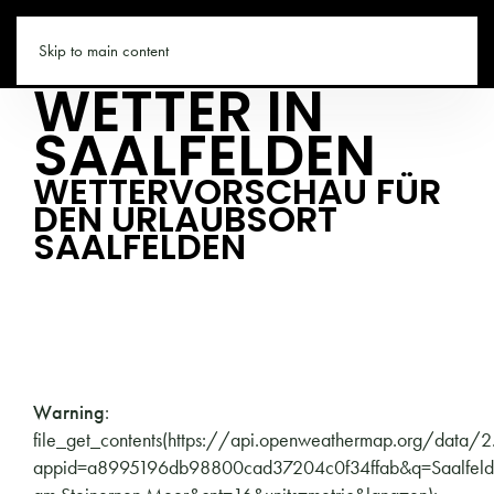
SAALFELDEN.CO
Skip to main content
WETTER IN
SAALFELDEN
WETTERVORSCHAU FÜR
DEN URLAUBSORT
SAALFELDEN
Warning
:
file_get_contents(https://api.openweathermap.org/data/2
appid=a8995196db98800cad37204c0f34ffab&q=Saalfeld