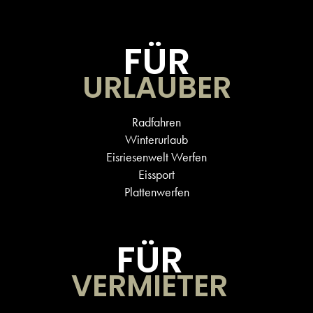
FÜR
URLAUBER
Radfahren
Winterurlaub
Eisriesenwelt Werfen
Eissport
Plattenwerfen
FÜR
VERMIETER