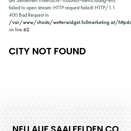
am Steinernen Meer&cnt=16&units=metric&lang=en):
failed to open stream: HTTP request failed! HTTP/1.1
400 Bad Request in
/var/www/vhosts/wetterwidget.fullmarketing.at/httpd
on line
62
CITY NOT FOUND
NEU AUF SAALFELDEN.CO