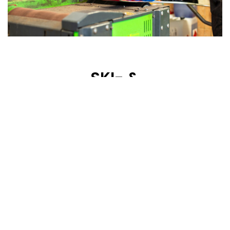
SKI- &
SNOWBOARDSERVICE
Gut gewartete Ski und Snowboards machen den
Unterschied. Bei Sport Herzog in Leogang bringen wir
dein Material mit modernster Wintersteiger-Technologie
wieder in Bestform. Abgenutzte Kanten und Beläge
werden präzise bearbeitet, damit du sicher, kontrolliert
und mit optimalem Grip unterwegs bist.
Ein regelmäßiger Ski- und Snowboardservice sorgt nicht
nur für ein besseres Fahrgefühl, sondern verlängert auch