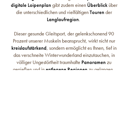
digitale Loipenplan
gibt zudem einen
Überblick
über
die unterschiedlichen und vielfältigen
Touren
der
Langlaufregion
.
Dieser gesunde Gleitsport, der gelenkschonend 90
Prozent unserer Muskeln beansprucht, wirkt nicht nur
kreislaufstärkend
, sondern ermöglicht es Ihnen, tief in
das verschneite Winterwunderland einzutauchen, in
völliger Ungestörtheit traumhafte
Panoramen
zu
genießen und in
entlegene Regionen
zu gelangen.
Außerdem können Langlaufbegeisterte am
Fun Snow
Park am Ritzensee
das
Langlaufen
auf spielerische Art
und Weise
erlernen
. Vor allem
Kinder
sind von den
unterschiedlichen Obstacles begeistert. Aber auch für
Erwachsene bietet dieser Snow Park ein ideales
Gelände für lustige und abwechslungsreiche
Trainingseinheiten
, denn es ist gar nicht so leicht, auf