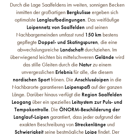
Durch die Lage Saalfeldens im weiten, sonnigen Becken
inmitten der großartigen
Bergkulisse
ergeben sich
optimalste
Langlaufbedingungen
. Das weitläufige
Loipennetz von Saalfelden
und seinen
Nachbargemeinden umfasst rund
150 km
bestens
gepflegte
Doppel- und Skatingspuren
, die eine
abwechslungsreiche
Landschaft
durchziehen. Im
überwiegend leichten bis mittelschweren
Gelände
wird
das stille Gleiten durch die
Natur
zu einem
unvergesslichen
Erlebnis
für alle, die diesem
nordischen Sport
frönen. Die
Anschlussloipen
in die
Nachbarorte garantieren
Loipenspaß
auf der ganzen
Länge. Darüber hinaus verfügt die
Region Saalfelden
Leogang
über ein spezielles
Leitsystem zur Puls- und
Tempokontrolle
. Die
ÖNORM-Beschilderung der
Langlauf-Loipen
garantiert, dass jeder aufgrund der
exakten Beschreibung von
Streckenlänge
und
Schwierigkeit
seine bestmögliche
Loipe
findet. Der