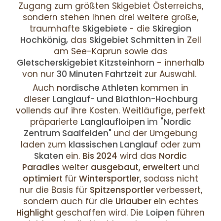
Zugang zum größten Skigebiet Österreichs,
sondern stehen Ihnen drei weitere große,
traumhafte
Skigebiete
- die
Skiregion
Hochkönig,
das
Skigebiet Schmitten
in Zell
am See-Kaprun sowie das
Gletscherskigebiet Kitzsteinhorn
- innerhalb
von nur
30 Minuten Fahrtzeit
zur Auswahl.
Auch
n
ordische Athleten
kommen in
dieser
Langlauf- und Biathlon-Hochburg
vollends auf ihre Kosten. Weitläufige, perfekt
präparierte
Langlaufloipen
im
"Nordic
Zentrum Saalfelden"
und der Umgebung
laden zum
klassischen Langlauf
oder zum
Skaten
ein.
Bis 2024
wird das
Nordic
Paradies
weiter
ausgebaut
,
erweitert
und
optimiert
für
Wintersportler
, sodass nicht
nur die Basis für
Spitzensportler
verbessert,
sondern auch für die
Urlauber
ein echtes
Highlight
geschaffen wird. Die
Loipen
führen