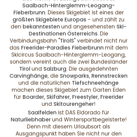
Saalbach-Hinterglemm-Leogang-
Fieberbrunn
. Dieses Skigebiet ist eines der
größten Skigebiete Europas
- und zählt zu
den
bekanntesten
und angesehensten
Ski-
Destinationen Österreichs
. Die
Verbindungsbahn "
TirolS
" verbindet nicht nur
das
Freerider-Paradies
Fieberbrunn
mit dem
Skicircus Saalbach-Hinterglemm-Leogang,
sondern vereint auch die zwei Bundesländer
Tirol
und
Salzburg
. Die ausgedehnten
Carvinghänge
, die
Snowparks
,
Rennstrecken
und die natürlichen
Tiefschneehänge
machen dieses Skigebiet zum Garten Eden
für
Boarder
,
Skifahrer
,
Freestyler
,
Freerider
und
Skitourengeher
!
Saalfelden
ist DAS Eldorado für
Naturliebhaber
und Wintersportbegeisterte!
Denn mit diesem Urlaubsort als
Ausgangspunkt haben Sie nicht nur den