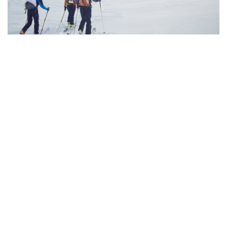
SKITOURENGEHEN IN SAALFELDEN
Genießen Sie die Berge und die unberührte Natur mit vollen
Zügen während Ihres Winterurlaubes in Saalfelden im Land
Salzburg . Lassen Sie sich vom Winterzauber der
österreichischen
MEHR ERFAHREN