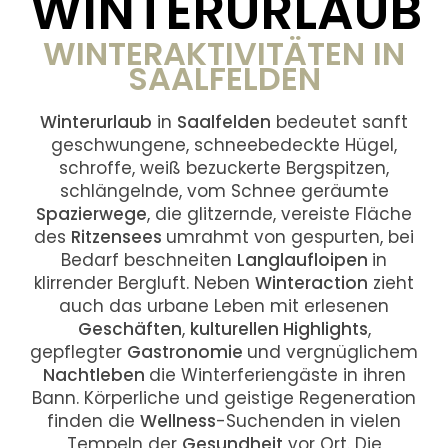
WINTERURLAUB
WINTERAKTIVITÄTEN IN
SAALFELDEN
Winterurlaub
in
Saalfelden
bedeutet sanft
geschwungene, schneebedeckte Hügel,
schroffe, weiß bezuckerte Bergspitzen,
schlängelnde, vom Schnee geräumte
Spazierwege
, die glitzernde, vereiste Fläche
des
Ritzensees
umrahmt von gespurten, bei
Bedarf beschneiten
Langlaufloipen
in
klirrender Bergluft. Neben
Winteraction
zieht
auch das urbane Leben mit erlesenen
Geschäften
,
kulturellen Highlights
,
gepflegter
Gastronomie
und vergnüglichem
Nachtleben
die Winterferiengäste in ihren
Bann. Körperliche und geistige Regeneration
finden die
Wellness
-Suchenden in vielen
Tempeln der
Gesundheit
vor Ort. Die