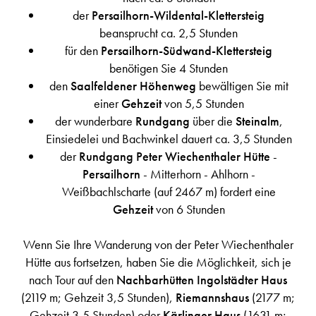
der
Persailhorn-Wildental-Klettersteig
beansprucht ca. 2,5 Stunden
für den
Persailhorn-Südwand-Klettersteig
benötigen Sie 4 Stunden
den
Saalfeldener Höhenweg
bewältigen Sie mit
einer
Gehzeit
von 5,5 Stunden
der wunderbare
Rundgang
über die
Steinalm
,
Einsiedelei und Bachwinkel dauert ca. 3,5 Stunden
der
Rundgang Peter Wiechenthaler Hütte
-
Persailhorn
- Mitterhorn - Ahlhorn -
Weißbachlscharte (auf 2467 m) fordert eine
Gehzeit
von 6 Stunden
Wenn Sie Ihre Wanderung von der Peter Wiechenthaler
Hütte aus fortsetzen, haben Sie die Möglichkeit, sich je
nach Tour auf den
Nachbarhütten Ingolstädter Haus
(2119 m; Gehzeit 3,5 Stunden),
Riemannshaus
(2177 m;
Gehzeit 3,5 Stunden) oder
Kärlinger Haus
(1631 m;