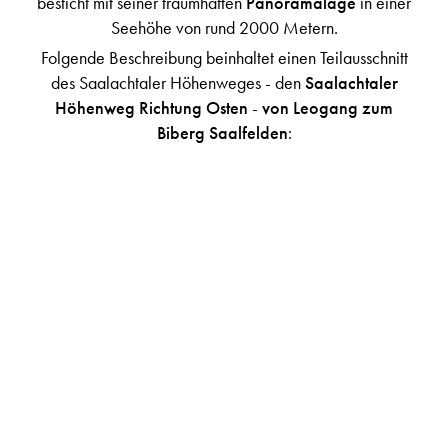
besticht mit seiner traumhaften
Panoramalage
in einer
Seehöhe von rund 2000 Metern.
Folgende Beschreibung beinhaltet einen Teilausschnitt
des Saalachtaler Höhenweges - den
Saalachtaler
Höhenweg Richtung Osten
-
von Leogang zum
Biberg Saalfelden
:
Tourenbeschreibung:
Schwierigkeit -
mittel
;
Länge
-
12,5 km;
Dauer
ca. 5 Stunden; tiefster Punkt 1107 m -
höchster Punkt
1844 m
Beginnen Sie diese großartige
Höhenwanderung
mit
einer gemütlichen Bergfahrt mit der
Asitz-
Kabinenbahn
in
Leogang
. Von der Bergstation aus
wandern
Sie in
westliche Richtung zum kleinen Asitz und anschließend
weiter zum großen Asitz. Danach geht es in südöstlicher
Richtung zum Geierkogel, dem Lochalmköpfl, dem
Duchenkopf und dann weiter über das Weikersbachköpfl
sowie die Schultersbachhöhe, bis Sie zum Berggasthof