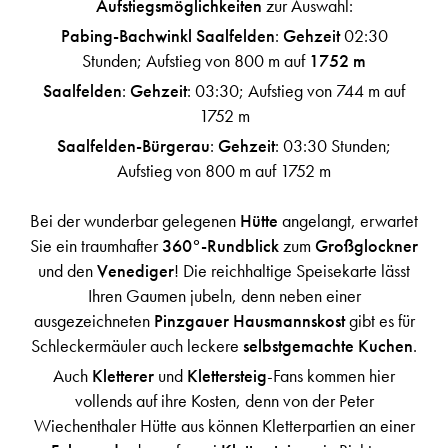
Aufstiegsmöglichkeiten
zur Auswahl:
Pabing-Bachwinkl Saalfelden
:
Gehzeit
02:30
Stunden; Aufstieg von 800 m auf
1752 m
Saalfelden
:
Gehzeit
: 03:30; Aufstieg von 744 m auf
1752 m
Saalfelden-Bürgerau
:
Gehzeit
: 03:30 Stunden;
Aufstieg von 800 m auf 1752 m
Bei der wunderbar gelegenen
Hütte
angelangt, erwartet
Sie ein traumhafter
360°-Rundblick
zum
Großglockner
und den
Venediger
! Die reichhaltige Speisekarte lässt
Ihren Gaumen jubeln, denn neben einer
ausgezeichneten
Pinzgauer Hausmannskost
gibt es für
Schleckermäuler auch leckere
selbstgemachte Kuchen
.
Auch
Kletterer
und
Klettersteig
-Fans kommen hier
vollends auf ihre Kosten, denn von der Peter
Wiechenthaler Hütte aus können Kletterpartien an einer