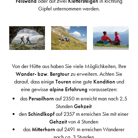
Felswand
oder auf zwei
Klettersteigen
in Richtung
Gipfel
unternommen werden.
Von der Hütte aus haben Sie viele Möglichkeiten, Ihre
Wander- bzw. Bergtour
zu erweitern. Achten Sie
darauf, dass einige
Touren
eine gute
Kondition
und
eine gewisse
alpine Erfahrung
voraussetzen:
das
Persailhorn
auf 2350 m erreicht man nach 2,5
Stunden
Gehzeit
den
Schindlkopf
auf 2357 m erreichen Sie mit einer
Gehzeit
von 4 Stunden
das
Mitterhorn
auf 2491 m erreichen Wanderer
nach ca. 3 Stunden